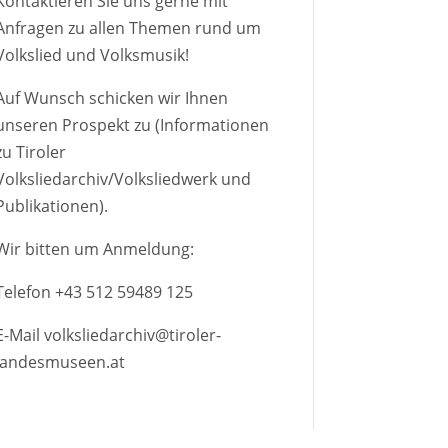
Kontaktieren Sie uns gerne mit
Anfragen zu allen Themen rund um
Volkslied und Volksmusik!
Auf Wunsch schicken wir Ihnen
unseren Prospekt zu (Informationen
zu Tiroler
Volksliedarchiv/Volksliedwerk und
Publikationen).
Wir bitten um Anmeldung:
Telefon
+43 512 59489 125
E-Mail
volksliedarchiv@tiroler-
landesmuseen.at