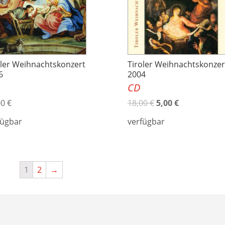
oler Weihnachtskonzert
Tiroler Weihnachtskonzer
6
2004
CD
00
€
18,00
€
5,00
€
fügbar
verfügbar
1
2
→