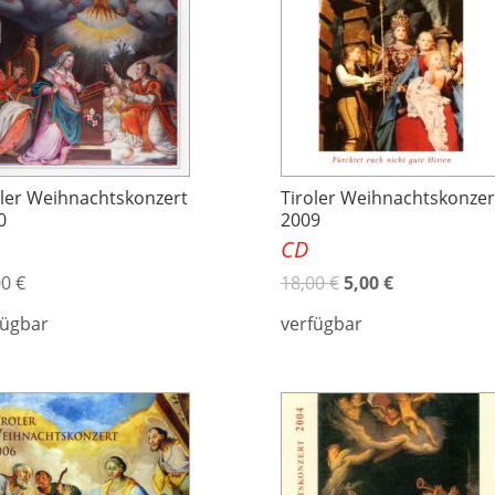
oler Weihnachtskonzert
Tiroler Weihnachtskonzer
0
2009
CD
00
€
18,00
€
5,00
€
fügbar
verfügbar