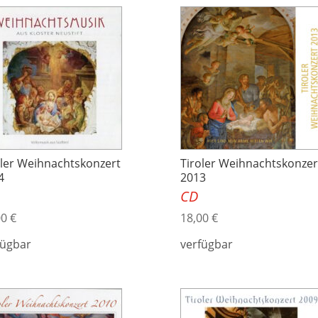
oler Weihnachtskonzert
Tiroler Weihnachtskonzer
4
2013
CD
00
€
18,00
€
fügbar
verfügbar