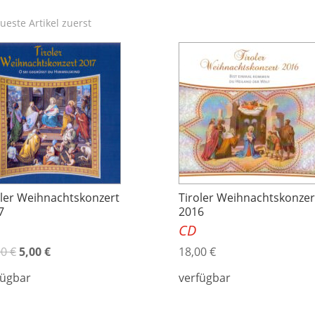
oler Weihnachtskonzert
Tiroler Weihnachtskonzer
7
2016
CD
00
€
5,00
€
18,00
€
fügbar
verfügbar