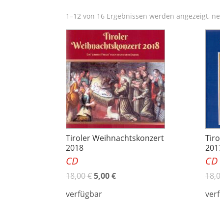
1–12 von 16 Ergebnissen werden angezeigt
Tiroler Weihnachtskonzert
Tir
2018
201
CD
CD
18,00
€
5,00
€
18,
verfügbar
ver