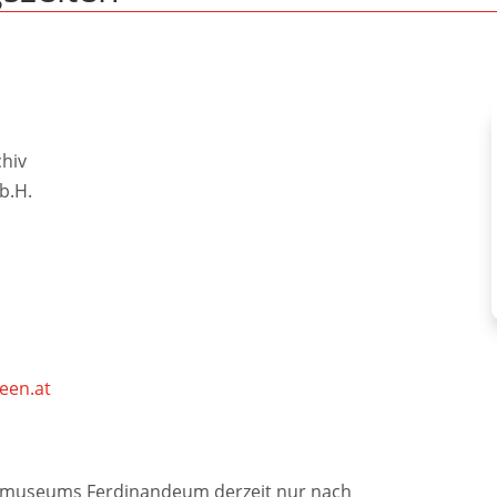
chiv
b.H.
een.at
smuseums Ferdinandeum derzeit nur nach