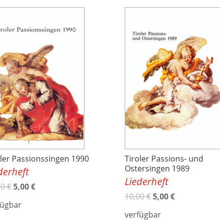
oler Passionssingen 1990
Tiroler Passions- und
Ostersingen 1989
derheft
Liederheft
00
€
5,00
€
10,00
€
5,00
€
fügbar
verfügbar