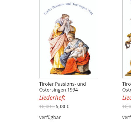
Tiroler Passions- und
Tir
Ostersingen 1994
Ost
Liederheft
Lie
10,00
€
5,00
€
10,
verfügbar
ver