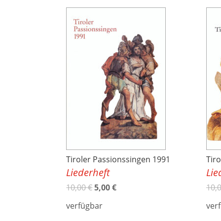
Tiroler Passionssingen 1991
Tir
Liederheft
Lie
10,00
€
5,00
€
10,
verfügbar
ver