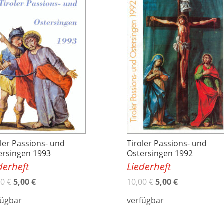
oler Passions- und
Tiroler Passions- und
ersingen 1993
Ostersingen 1992
derheft
Liederheft
00
€
5,00
€
10,00
€
5,00
€
fügbar
verfügbar