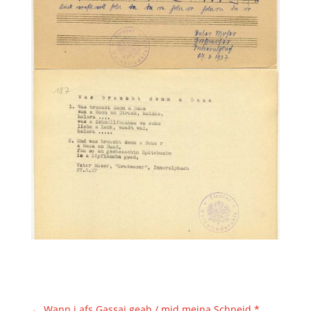
←
Wann i afs Gassai geah / mid meina Schneid *