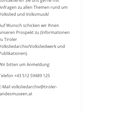
Kontaktieren Sie uns gerne mit
Anfragen zu allen Themen rund um
Volkslied und Volksmusik!
Auf Wunsch schicken wir Ihnen
unseren Prospekt zu (Informationen
zu Tiroler
Volksliedarchiv/Volksliedwerk und
Publikationen).
Wir bitten um Anmeldung:
Telefon
+43 512 59489 125
E-Mail
volksliedarchiv@tiroler-
landesmuseen.at