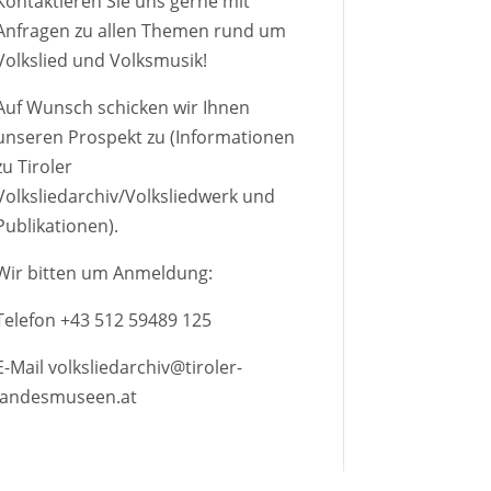
Kontaktieren Sie uns gerne mit
Anfragen zu allen Themen rund um
Volkslied und Volksmusik!
Auf Wunsch schicken wir Ihnen
unseren Prospekt zu (Informationen
zu Tiroler
Volksliedarchiv/Volksliedwerk und
Publikationen).
Wir bitten um Anmeldung:
Telefon
+43 512 59489 125
E-Mail
volksliedarchiv@tiroler-
landesmuseen.at