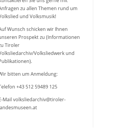
Kontaktieren Sie uns gerne mit
Anfragen zu allen Themen rund um
Volkslied und Volksmusik!
Auf Wunsch schicken wir Ihnen
unseren Prospekt zu (Informationen
zu Tiroler
Volksliedarchiv/Volksliedwerk und
Publikationen).
Wir bitten um Anmeldung:
Telefon
+43 512 59489 125
E-Mail
volksliedarchiv@tiroler-
landesmuseen.at