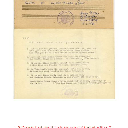
←
S Dianai had ma d Liab aufgsagt / kod af a Pois *