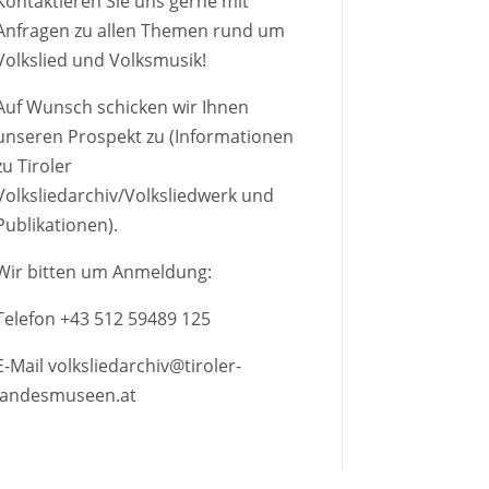
Kontaktieren Sie uns gerne mit
Anfragen zu allen Themen rund um
Volkslied und Volksmusik!
Auf Wunsch schicken wir Ihnen
unseren Prospekt zu (Informationen
zu Tiroler
Volksliedarchiv/Volksliedwerk und
Publikationen).
Wir bitten um Anmeldung:
Telefon
+43 512 59489 125
E-Mail
volksliedarchiv@tiroler-
landesmuseen.at