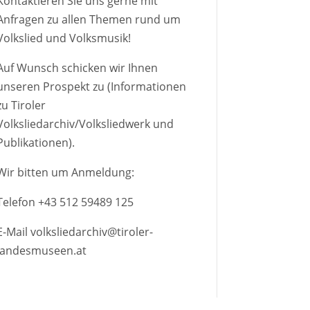
Kontaktieren Sie uns gerne mit
Anfragen zu allen Themen rund um
Volkslied und Volksmusik!
Auf Wunsch schicken wir Ihnen
unseren Prospekt zu (Informationen
zu Tiroler
Volksliedarchiv/Volksliedwerk und
Publikationen).
Wir bitten um Anmeldung:
Telefon
+43 512 59489 125
E-Mail
volksliedarchiv@tiroler-
landesmuseen.at