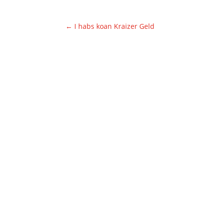
←
I habs koan Kraizer Geld