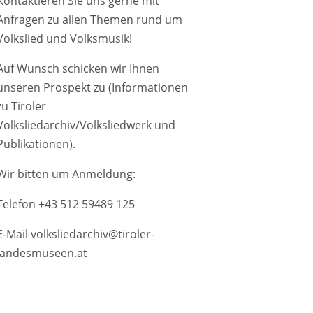
Kontaktieren Sie uns gerne mit
Anfragen zu allen Themen rund um
Volkslied und Volksmusik!
Auf Wunsch schicken wir Ihnen
unseren Prospekt zu (Informationen
zu Tiroler
Volksliedarchiv/Volksliedwerk und
Publikationen).
Wir bitten um Anmeldung:
Telefon
+43 512 59489 125
E-Mail
volksliedarchiv@tiroler-
landesmuseen.at