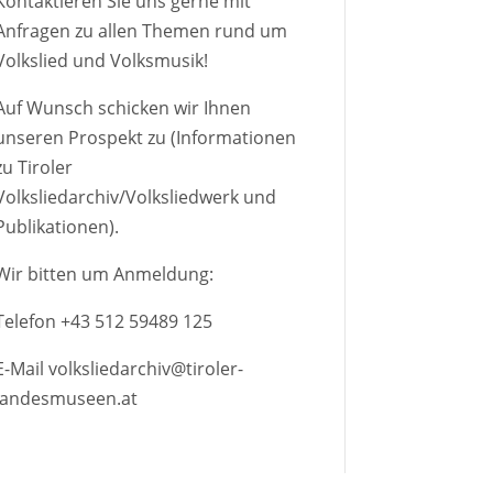
Kontaktieren Sie uns gerne mit
Anfragen zu allen Themen rund um
Volkslied und Volksmusik!
Auf Wunsch schicken wir Ihnen
unseren Prospekt zu (Informationen
zu Tiroler
Volksliedarchiv/Volksliedwerk und
Publikationen).
Wir bitten um Anmeldung:
Telefon
+43 512 59489 125
E-Mail
volksliedarchiv@tiroler-
landesmuseen.at