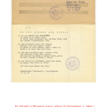
←
Es bliaht a Bliamai ganz alloa (3 Strophen o. Mel.)