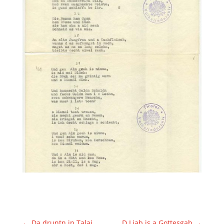
←
Da druntn in Talai
D Liab is a Gottesgab
→