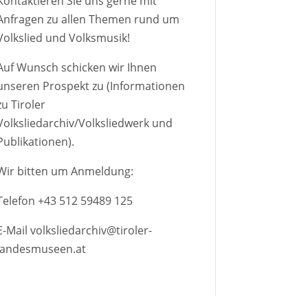
Kontaktieren Sie uns gerne mit
Anfragen zu allen Themen rund um
Volkslied und Volksmusik!
Auf Wunsch schicken wir Ihnen
unseren Prospekt zu (Informationen
zu Tiroler
Volksliedarchiv/Volksliedwerk und
Publikationen).
Wir bitten um Anmeldung:
Telefon
+43 512 59489 125
E-Mail
volksliedarchiv@tiroler-
landesmuseen.at