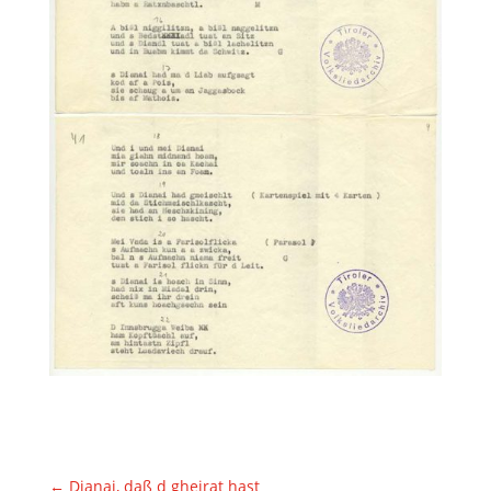
←
Dianai, daß d gheirat hast