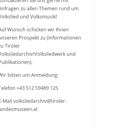
Kontaktieren Sie uns gerne mit
Anfragen zu allen Themen rund um
Volkslied und Volksmusik!
Auf Wunsch schicken wir Ihnen
unseren Prospekt zu (Informationen
zu Tiroler
Volksliedarchiv/Volksliedwerk und
Publikationen).
Wir bitten um Anmeldung:
Telefon
+43 512 59489 125
E-Mail
volksliedarchiv@tiroler-
landesmuseen.at