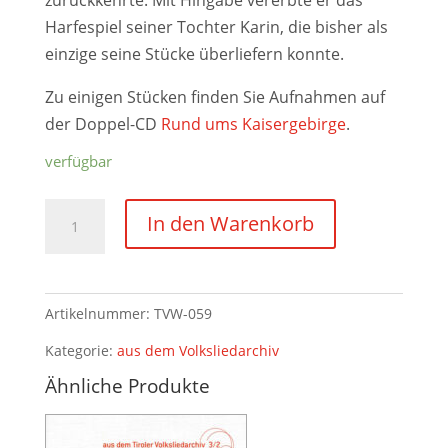
zurückkehrte. Mit Hingabe vererbte er das
Harfespiel seiner Tochter Karin, die bisher als
einzige seine Stücke überliefern konnte.
Zu einigen Stücken finden Sie Aufnahmen auf
der Doppel-CD
Rund ums Kaisergebirge
.
verfügbar
Harfenstücke
In den Warenkorb
von
Toni
Moser
Artikelnummer:
TVW-059
(1922-
2008)
Kategorie:
aus dem Volksliedarchiv
Menge
Ähnliche Produkte