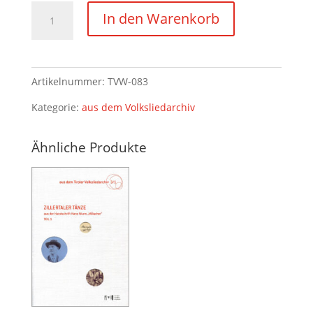
"Einige
In den Warenkorb
Ländler"
und
andere
Artikelnummer:
TVW-083
Tänze
Menge
Kategorie:
aus dem Volksliedarchiv
Ähnliche Produkte