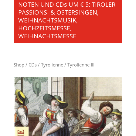
NOTEN UND CDs UM € 5: TIROLER
PASSIONS- & OSTERSINGEN,
WEIHNACHTSMUSIK,
HOCHZEITSMESSE,
WEIHNACHTSMESSE
Shop
/
CDs
/
Tyrolienne
/ Tyrolienne III