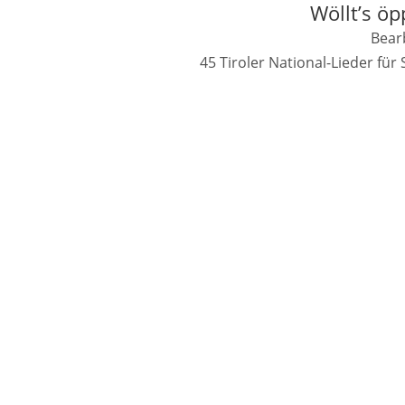
Wöllt’s ö
Bearb
45 Tiroler National-Lieder fü