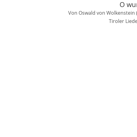
O wun
Von Oswald von Wolkenstein (1
Tiroler Lie