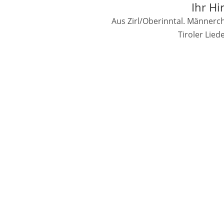
Ihr Hi
Aus Zirl/Oberinntal. Männerch
Tiroler Lie