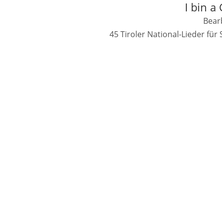
I bin a
Bearb
45 Tiroler National-Lieder fü