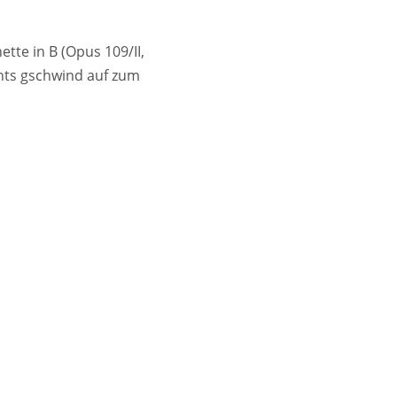
tte in B (Opus 109/II,
ehts gschwind auf zum