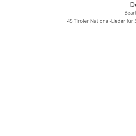
D
Bearb
45 Tiroler National-Lieder fü